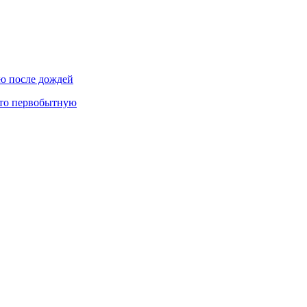
лю после дождей
что первобытную