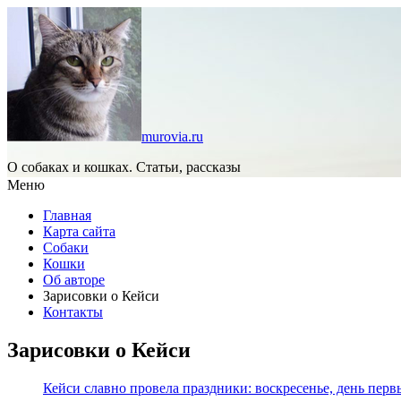
murovia.ru
О собаках и кошках. Статьи, рассказы
Меню
Главная
Карта сайта
Собаки
Кошки
Об авторе
Зарисовки о Кейси
Контакты
Зарисовки о Кейси
Кейси славно провела праздники: воскресенье, день пер