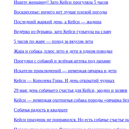
Ищите женщину! Зато Кейси прогуляла 5 часов
Воскресенье: ничего нет лучше плохой погоды
Последний жаркий день, а Кейси — жадина
Ведёрко из бурьяна, зато Кейси гульнула на славу
5 часов по жаре — поход за вкусом лета
Жара и собака, плюс лето и дети в одном поводке
Прогулки с собакой и зелёная аптека под лапами
Искатели приключений — немецкая овчарка и дети
Кейси — Королева Горы. И день открытий чудных
29 мая: день собачьего счастья для Кейси, заодно и хозяев
Кейси — немецкая охотничья собака породы «овчарка без
Собачья радость в квадрате
Кейси праздник не понравился. Но есть собачье счастье н