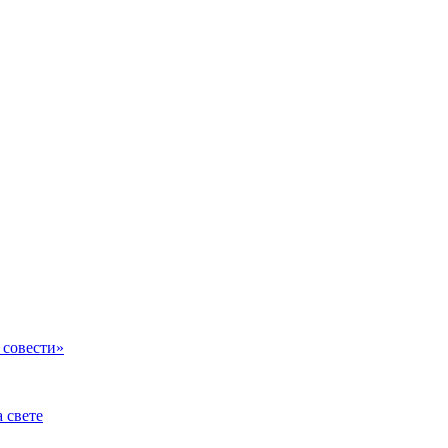
 совести»
а свете