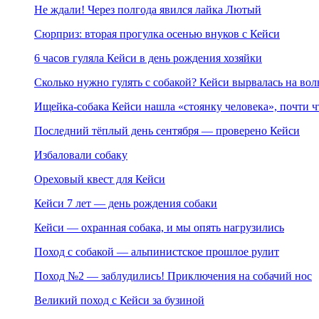
Не ждали! Через полгода явился лайка Лютый
Сюрприз: вторая прогулка осенью внуков с Кейси
6 часов гуляла Кейси в день рождения хозяйки
Сколько нужно гулять с собакой? Кейси вырвалась на во
Ищейка-собака Кейси нашла «стоянку человека», почти 
Последний тёплый день сентября — проверено Кейси
Избаловали собаку
Ореховый квест для Кейси
Кейси 7 лет — день рождения собаки
Кейси — охранная собака, и мы опять нагрузились
Поход с собакой — альпинистское прошлое рулит
Поход №2 — заблудились! Приключения на собачий нос
Великий поход с Кейси за бузиной