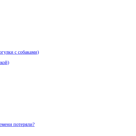
гулки с собаками)
акой)
ремени потеряли?