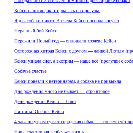
Погода явно не за нас. Вспомнили о дрессировке собаки
Кейси напоследок оторвалась на прогулке
Я для собаки никто. А вчера Кейси погнала косулю
Неравный бой Кейси
Пережили Новый год — оплошали хозяева Кейси
Осторожная хитрая Кейси с другом — лайкой Лютым (про
Кейси узнала снег, а экстрим — наше всё (прогулки с соб
Собачье счастье
Кейси повезли к ветеринарам, а собака не привыкла
Дня рождения много не бывает — утро второе
День рождения Кейси — 6 лет
Пятница! Осень с Кейси
4 часа по утрам гуляет городская собака — совсем счёт в
Наша счастливая «собачья» жизнь