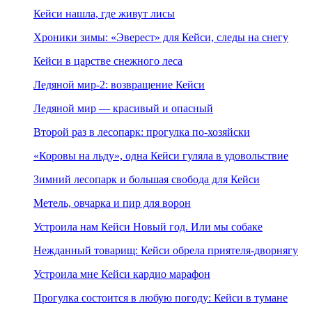
Кейси нашла, где живут лисы
Хроники зимы: «Эверест» для Кейси, следы на снегу
Кейси в царстве снежного леса
Ледяной мир-2: возвращение Кейси
Ледяной мир — красивый и опасный
Второй раз в лесопарк: прогулка по-хозяйски
«Коровы на льду», одна Кейси гуляла в удовольствие
Зимний лесопарк и большая свобода для Кейси
Метель, овчарка и пир для ворон
Устроила нам Кейси Новый год. Или мы собаке
Нежданный товарищ: Кейси обрела приятеля-дворнягу
Устроила мне Кейси кардио марафон
Прогулка состоится в любую погоду: Кейси в тумане