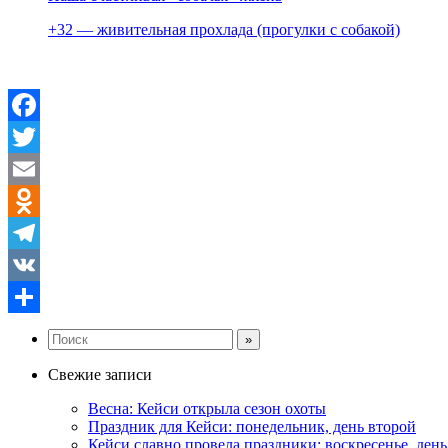
+32 — живительная прохлада (прогулки с собакой)
Facebook
Twitter
Email
Odnoklassniki
Telegram
VK
Отправить
Свежие записи
Весна: Кейси открыла сезон охоты
Праздник для Кейси: понедельник, день второй
Кейси славно провела праздники: воскресенье, ден