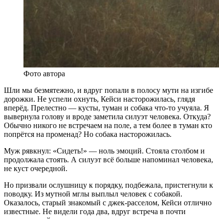
Фото автора
Шли мы безмятежно, и вдруг попали в полосу мути на изгибе
дорожки. Не успели охнуть, Кейси насторожилась, глядя
вперёд. Прелестно — кусты, туман и собака что-то учуяла. Я
вывернула голову и вроде заметила силуэт человека. Откуда?
Обычно никого не встречаем на поле, а тем более в туман кто
попрётся на променад? Но собака насторожилась.
Муж рявкнул: «Сидеть!» — ноль эмоций. Стояла столбом и
продолжала стоять. А силуэт всё больше напоминал человека,
не куст очередной.
Но призвали ослушницу к порядку, подбежала, пристегнули к
поводку. Из мутной мглы выплыл человек с собакой.
Оказалось, старый знакомый с джек-расселом, Кейси отлично
известные. Не видели года два, вдруг встреча в почти