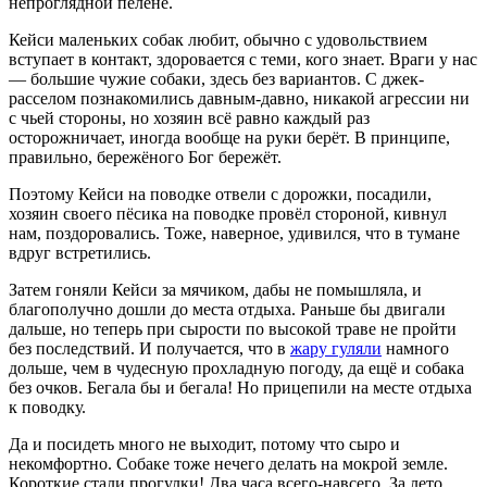
непроглядной пелене.
Кейси маленьких собак любит, обычно с удовольствием
вступает в контакт, здоровается с теми, кого знает. Враги у нас
— большие чужие собаки, здесь без вариантов. С джек-
расселом познакомились давным-давно, никакой агрессии ни
с чьей стороны, но хозяин всё равно каждый раз
осторожничает, иногда вообще на руки берёт. В принципе,
правильно, бережёного Бог бережёт.
Поэтому Кейси на поводке отвели с дорожки, посадили,
хозяин своего пёсика на поводке провёл стороной, кивнул
нам, поздоровались. Тоже, наверное, удивился, что в тумане
вдруг встретились.
Затем гоняли Кейси за мячиком, дабы не помышляла, и
благополучно дошли до места отдыха. Раньше бы двигали
дальше, но теперь при сырости по высокой траве не пройти
без последствий. И получается, что в
жару гуляли
намного
дольше, чем в чудесную прохладную погоду, да ещё и собака
без очков. Бегала бы и бегала! Но прицепили на месте отдыха
к поводку.
Да и посидеть много не выходит, потому что сыро и
некомфортно. Собаке тоже нечего делать на мокрой земле.
Короткие стали прогулки! Два часа всего-навсего. За лето