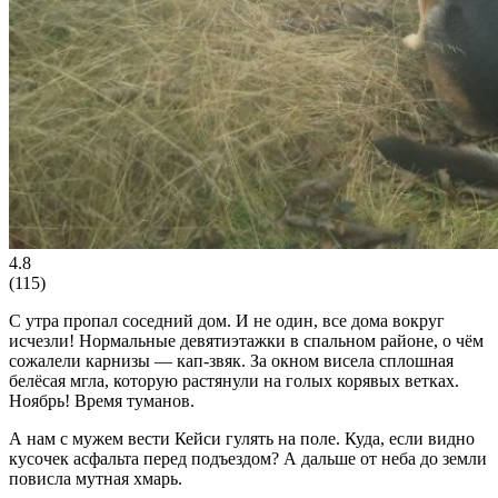
4.8
(
115
)
С утра пропал соседний дом. И не один, все дома вокруг
исчезли! Нормальные девятиэтажки в спальном районе, о чём
сожалели карнизы — кап-звяк. За окном висела сплошная
белёсая мгла, которую растянули на голых корявых ветках.
Ноябрь! Время туманов.
А нам с мужем вести Кейси гулять на поле. Куда, если видно
кусочек асфальта перед подъездом? А дальше от неба до земли
повисла мутная хмарь.