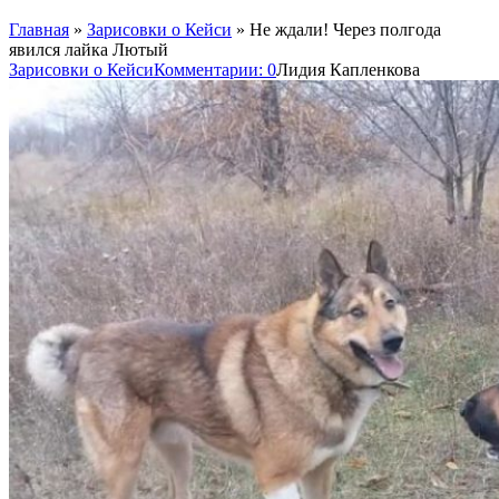
Главная
»
Зарисовки о Кейси
»
Не ждали! Через полгода
явился лайка Лютый
Зарисовки о Кейси
Комментарии: 0
Лидия Капленкова