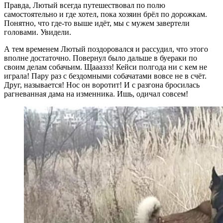
Правда, Лютый всегда путешествовал по полю
самостоятельно и где хотел, пока хозяин брёл по дорожкам.
Понятно, что где-то выше идёт, мы с мужем завертели
головами. Увидели.
А тем временем Лютый поздоровался и рассудил, что этого
вполне достаточно. Повернул было дальше в буераки по
своим делам собачьим. Щаааззз! Кейси полгода ни с кем не
играла! Пару раз с бездомными собачатами вовсе не в счёт.
Друг, называется! Нос он воротит! И с разгона бросилась
рагневанная дама на изменника. Ишь, одичал совсем!