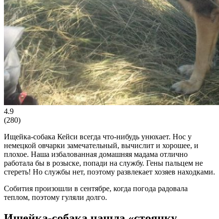
4.9
(
280
)
Ищейка-собака Кейси всегда что-нибудь унюхает. Нос у
немецкой овчарки замечательный, вычислит и хорошее, и
плохое. Наша избалованная домашняя мадама отлично
работала бы в розыске, попади на службу. Гены пальцем не
стереть! Но службы нет, поэтому развлекает хозяев находками.
Собития произошли в сентябре, когда погода радовала
теплом, поэтому гуляли долго.
Ищейка-собака нашла «стоянку