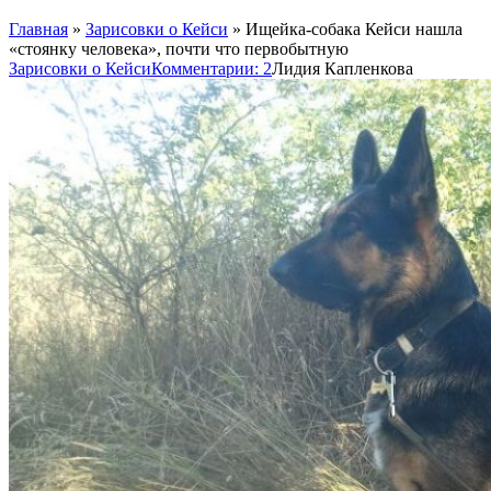
Главная
»
Зарисовки о Кейси
»
Ищейка-собака Кейси нашла
«стоянку человека», почти что первобытную
Зарисовки о Кейси
Комментарии: 2
Лидия Капленкова