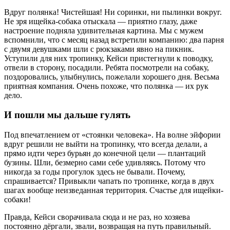
Вдруг полянка! Чистейшая! Ни соринки, ни пылинки вокруг.
Не зря ищейка-собака отыскала — приятно глазу, даже
настроение подняла удивительная картина. Мы с мужем
вспомнили, что с месяц назад встретили компанию: два парня
с двумя девушками шли с рюкзаками явно на пикник.
Уступили для них тропинку, Кейси пристегнули к поводку,
отвели в сторону, посадили. Ребята посмотрели на собаку,
поздоровались, улыбнулись, пожелали хорошего дня. Весьма
приятная компания. Очень похоже, что полянка — их рук
дело.
И пошли мы дальше гулять
Под впечатлением от «стоянки человека». На волне эйфории
вдруг решили не выйти на тропинку, что всегда делали, а
прямо идти через бурьян до конечной цели — плантаций
бузины. Шли, безмерно сами себе удивляясь. Потому что
никогда за годы прогулок здесь не бывали. Почему,
спрашивается? Привыкли чапать по тропинке, когда в двух
шагах вообще неизведанная территория. Счастье для ищейки-
собаки!
Правда, Кейси сворачивала сюда и не раз, но хозяева
постоянно дёргали, звали, возвращая на путь правильный.