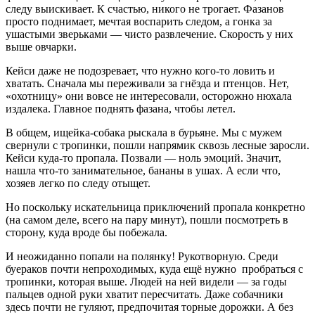
следу выискивает. К счастью, никого не трогает. Фазанов
просто поднимает, мечтая воспарить следом, а гонка за
ушастыми зверьками — чисто развлечение. Скорость у них
выше овчарки.
Кейси даже не подозревает, что нужно кого-то ловить и
хватать. Сначала мы переживали за гнёзда и птенцов. Нет,
«охотницу» они вовсе не интересовали, осторожно нюхала
издалека. Главное поднять фазана, чтобы летел.
В общем, ищейка-собака рыскала в бурьяне. Мы с мужем
свернули с тропинки, пошли напрямик сквозь лесные заросли.
Кейси куда-то пропала. Позвали — ноль эмоций. Значит,
нашла что-то занимательное, бананы в ушах. А если что,
хозяев легко по следу отыщет.
Но поскольку искательница приключений пропала конкретно
(на самом деле, всего на пару минут), пошли посмотреть в
сторону, куда вроде бы побежала.
И неожиданно попали на полянку! Рукотворную. Среди
буераков почти непроходимых, куда ещё нужно пробраться с
тропинки, которая выше. Людей на ней видели — за годы
пальцев одной руки хватит пересчитать. Даже собачники
здесь почти не гуляют, предпочитая торные дорожки. А без