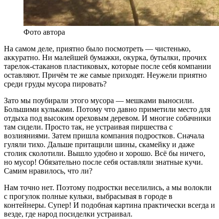
Фото автора
На самом деле, приятно было посмотреть — чистенько,
аккуратно. Ни малейшей бумажки, окурка, бутылки, прочих
тарелок-стаканов пластиковых, которые после себя компании
оставляют. Причём те же самые приходят. Неужели приятно
среди груды мусора пировать?
Зато мы поубирали этого мусора — мешками выносили.
Большими кульками. Потому что давно приметили место для
отдыха под высоким ореховым деревом. И многие собачники
там сидели. Просто так, не устраивая пиршества с
возлияниями. Затем пришла компания подростков. Сначала
гуляли тихо. Дальше притащили шины, скамейку и даже
столик сколотили. Вышло удобно и хорошо. Всё бы ничего,
но мусор! Обязательно после себя оставляли знатные кучи.
Самим нравилось, что ли?
Нам точно нет. Поэтому подростки веселились, а мы волокли
с прогулок полные кульки, выбрасывая в городе в
контейнеры. Супер! И подобная картина практически всегда и
везде, где народ посиделки устраивал.