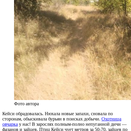
Фото автора
Кейси обрадовалась. Нюхала новые запахи, сновала по
сторонам, обыскивала бурьян в поисках добычи.
Охотница
овчарка
у нас! В зарослях полным-полно непуганной дичи —
фазанов и зайцев. Птиц Кейси чует метров за 50-70, зайцев по