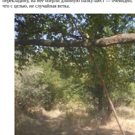
перекладину, на неё опёрли длинную палку-шест — очевидно,
что с целью, не случайная ветка.