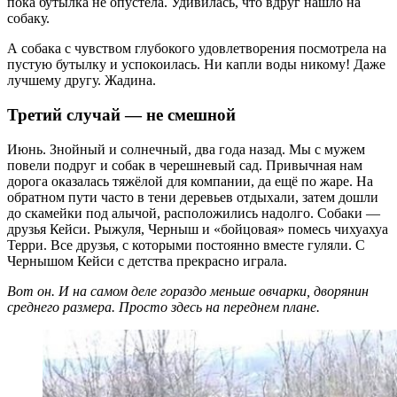
пока бутылка не опустела. Удивилась, что вдруг нашло на
собаку.
А собака с чувством глубокого удовлетворения посмотрела на
пустую бутылку и успокоилась. Ни капли воды никому! Даже
лучшему другу. Жадина.
Третий случай — не смешной
Июнь. Знойный и солнечный, два года назад. Мы с мужем
повели подруг и собак в черешневый сад. Привычная нам
дорога оказалась тяжёлой для компании, да ещё по жаре. На
обратном пути часто в тени деревьев отдыхали, затем дошли
до скамейки под алычой, расположились надолго. Собаки —
друзья Кейси. Рыжуля, Черныш и «бойцовая» помесь чихуахуа
Терри. Все друзья, с которыми постоянно вместе гуляли. С
Чернышом Кейси с детства прекрасно играла.
Вот он. И на самом деле гораздо меньше овчарки, дворянин
среднего размера. Просто здесь на переднем плане.