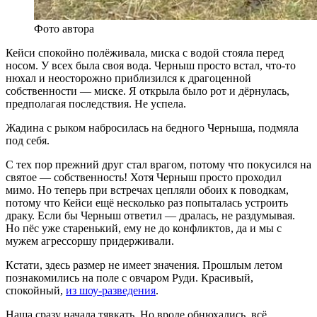
Фото автора
Кейси спокойно полёживала, миска с водой стояла перед
носом. У всех была своя вода. Черныш просто встал, что-то
нюхал и неосторожно приблизился к драгоценной
собственности — миске. Я открыла было рот и дёрнулась,
предполагая последствия. Не успела.
Жадина с рыком набросилась на бедного Черныша, подмяла
под себя.
С тех пор прежний друг стал врагом, потому что покусился на
святое — собственность! Хотя Черныш просто проходил
мимо. Но теперь при встречах цепляли обоих к поводкам,
потому что Кейси ещё несколько раз попыталась устроить
драку. Если бы Черныш ответил — дралась, не раздумывая.
Но пёс уже старенький, ему не до конфликтов, да и мы с
мужем агрессоршу придерживали.
Кстати, здесь размер не имеет значения. Прошлым летом
познакомились на поле с овчаром Руди. Красивый,
спокойный,
из шоу-разведения
.
Наша сразу начала тявкать. Но вроде обнюхались, всё