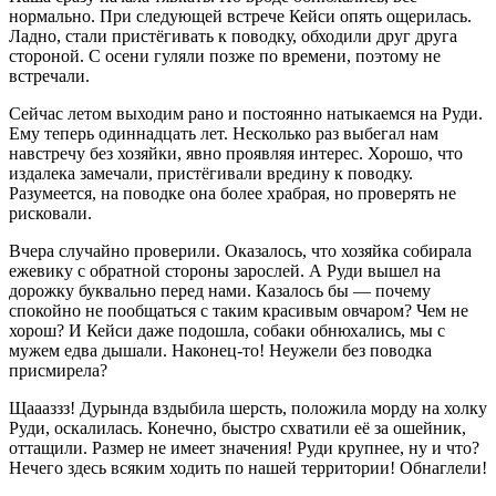
нормально. При следующей встрече Кейси опять ощерилась.
Ладно, стали пристёгивать к поводку, обходили друг друга
стороной. С осени гуляли позже по времени, поэтому не
встречали.
Сейчас летом выходим рано и постоянно натыкаемся на Руди.
Ему теперь одиннадцать лет. Несколько раз выбегал нам
навстречу без хозяйки, явно проявляя интерес. Хорошо, что
издалека замечали, пристёгивали вредину к поводку.
Разумеется, на поводке она более храбрая, но проверять не
рисковали.
Вчера случайно проверили. Оказалось, что хозяйка собирала
ежевику с обратной стороны зарослей. А Руди вышел на
дорожку буквально перед нами. Казалось бы — почему
спокойно не пообщаться с таким красивым овчаром? Чем не
хорош? И Кейси даже подошла, собаки обнюхались, мы с
мужем едва дышали. Наконец-то! Неужели без поводка
присмирела?
Щаааззз! Дурында вздыбила шерсть, положила морду на холку
Руди, оскалилась. Конечно, быстро схватили её за ошейник,
оттащили. Размер не имеет значения! Руди крупнее, ну и что?
Нечего здесь всяким ходить по нашей территории! Обнаглели!