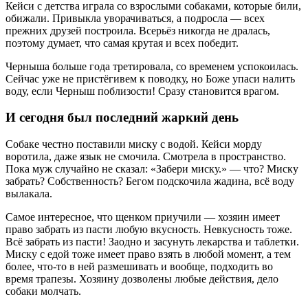
Кейси с детства играла со взрослыми собаками, которые били,
обижали. Привыкла уворачиваться, а подросла — всех
прежних друзей построила. Всерьёз никогда не дралась,
поэтому думает, что самая крутая и всех победит.
Черныша больше года третировала, со временем успокоилась.
Сейчас уже не пристёгивем к поводку, но Боже упаси налить
воду, если Черныш поблизости! Сразу становится врагом.
И сегодня был последний жаркий день
Собаке честно поставили миску с водой. Кейси морду
воротила, даже язык не смочила. Смотрела в пространство.
Пока муж случайно не сказал: «Забери миску.» — что? Миску
забрать? Собственность? Бегом подскочила жадина, всё воду
вылакала.
Самое интересное, что щенком приучили — хозяин имеет
право забрать из пасти любую вкусность. Невкусность тоже.
Всё забрать из пасти! Заодно и засунуть лекарства и таблетки.
Миску с едой тоже имеет право взять в любой момент, а тем
более, что-то в ней размешивать и вообще, подходить во
время трапезы. Хозяину дозволены любые действия, дело
собаки молчать.