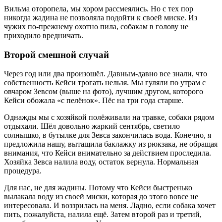
Вильма оторопела, мы хором рассмеялись. Но с тех пор
никогда жадина не позволяла подойти к своей миске. Из
чужих по-прежнему охотно пила, собакам в голову не
приходило вредничать.
Второй смешной случай
Через год или два произошёл. Давным-давно все знали, что
собственность Кейси трогать нельзя. Мы гуляли по утрам с
овчаром Зевсом (выше на фото), лучшим другом, которого
Кейси обожала «с пелёнок». Пёс на три года старше.
Однажды мы с хозяйкой полёживали на травке, собаки рядом
отдыхали. Шёл довольно жаркий сентябрь, светило
солнышко, в бутылке для Зевса закончилась вода. Конечно, я
предложила нашу, вытащила баклажку из рюкзака, не обращая
внимания, что Кейси внимательно за действием проследила.
Хозяйка Зевса налила воду, остаток вернула. Нормальная
процедура.
Для нас, не для жадины. Потому что Кейси быстренько
вылакала воду из своей миски, которая до этого вовсе не
интересовала. И воззрилась на меня. Ладно, если собака хочет
пить, пожалуйста, налила ещё. Затем второй раз и третий,