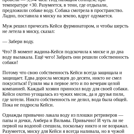
температуре +30. Разумеется, в тени, где отдыхали,
предложили собаке воду. Собака смотрела в пространство.
Ладно, поставила я миску на землю, вдруг одумается.
Муж решил причесать Кейси фурминатором, и чтобы шерсть
не летела в миску, сказал:
— Забери воду.
Что? В момент жадина-Кейси подскочила к миске и до дна
воду вылакала. Ещё чего! Забрать они решили собственность
собаки!
Потому что свою собственность Кейси всегда защищала и
защищает. Едва доросла месяцев до десяти, никто не смел
покуситься! Гуляли мы в первое лето и по вечерам целой
компанией. Каждый хозяин приносил воду для своей собаки.
Кейси охотно угощалась из чужих мисок, да и друзья пили,
где хотели. Никто собственность не делил, вода была общей.
Пока не подросла Кейси.
Однажды привычно лакала воду из плошки ретриверов —
папы и дочки, Амбера и Вильмы. Привычно! И чуть ли не
первой на водопой спешила, поскольку никто и не возражал.
Разумеется, миску для Кейси я всегда наливала, но в чужой