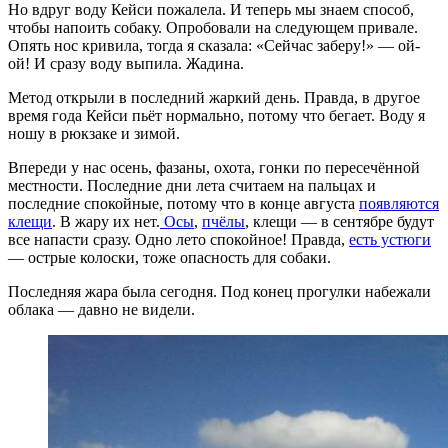
Но вдруг воду Кейси пожалела. И теперь мы знаем способ,
чтобы напоить собаку. Опробовали на следующем привале.
Опять нос кривила, тогда я сказала: «Сейчас заберу!» — ой-
ой! И сразу воду выпила. Жадина.
Метод открыли в последний жаркий день. Правда, в другое
время года Кейси пьёт нормально, потому что бегает. Воду я
ношу в рюкзаке и зимой.
Впереди у нас осень, фазаны, охота, гонки по пересечённой
местности. Последние дни лета считаем на пальцах и
последние спокойные, потому что в конце августа
появляются
клещи
. В жару их нет.
Осы
,
пчёлы
, клещи — в сентябре будут
все напасти сразу. Одно лето спокойное! Правда,
есть устюги
— острые колоски, тоже опасность для собаки.
Последняя жара была сегодня. Под конец прогулки набежали
облака — давно не видели.