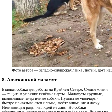
Фото автора — западно-сибирская лайка Лютый, друг на
8. Аляскинский маламут
Ездовая собака для работы на Крайнем Севере. Смысл жизни
— тащить в упряжке тяжёлые нарты. Маламуты крупные,
выносливые, энергичные собаки. Пушистые «волчары»
быстро привязываются к семье, любят внимание и ласку.
Незнакомцам рады, на людей не лают. Но собаки
аборигенные, поэтому своевольные и себе на уме. Лидеры по