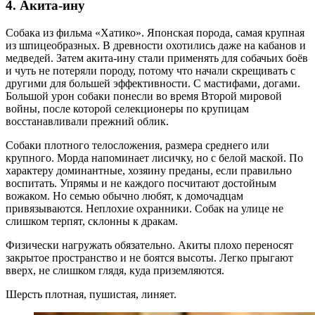
4. Акита-ину
Собака из фильма «Хатико». Японская порода, самая крупная
из шпицеобразных. В древности охотились даже на кабанов и
медведей. Затем акита-ину стали применять для собачьих боёв
и чуть не потеряли породу, потому что начали скрещивать с
другими для большей эффективности. С мастифами, догами.
Большой урон собаки понесли во время Второй мировой
войны, после которой селекционеры по крупицам
восстанавливали прежний облик.
Собаки плотного телосложения, размера среднего или
крупного. Морда напоминает лисичку, но с белой маской. По
характеру доминантные, хозяину преданы, если правильно
воспитать. Упрямы и не каждого посчитают достойным
вожаком. Но семью обычно любят, к домочадцам
привязываются. Неплохие охранники. Собак на улице не
слишком терпят, склонны к дракам.
Физически нагружать обязательно. Акиты плохо переносят
закрытое пространство и не боятся высоты. Легко прыгают
вверх, не слишком глядя, куда приземляются.
Шерсть плотная, пушистая, линяет.