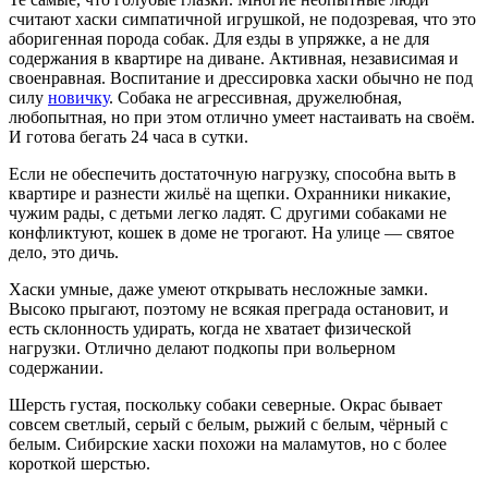
считают хаски симпатичной игрушкой, не подозревая, что это
аборигенная порода собак. Для езды в упряжке, а не для
содержания в квартире на диване. Активная, независимая и
своенравная. Воспитание и дрессировка хаски обычно не под
силу
новичку
. Собака не агрессивная, дружелюбная,
любопытная, но при этом отлично умеет настаивать на своём.
И готова бегать 24 часа в сутки.
Если не обеспечить достаточную нагрузку, способна выть в
квартире и разнести жильё на щепки. Охранники никакие,
чужим рады, с детьми легко ладят. С другими собаками не
конфликтуют, кошек в доме не трогают. На улице — святое
дело, это дичь.
Хаски умные, даже умеют открывать несложные замки.
Высоко прыгают, поэтому не всякая преграда остановит, и
есть склонность удирать, когда не хватает физической
нагрузки. Отлично делают подкопы при вольерном
содержании.
Шерсть густая, поскольку собаки северные. Окрас бывает
совсем светлый, серый с белым, рыжий с белым, чёрный с
белым. Сибирские хаски похожи на маламутов, но с более
короткой шерстью.