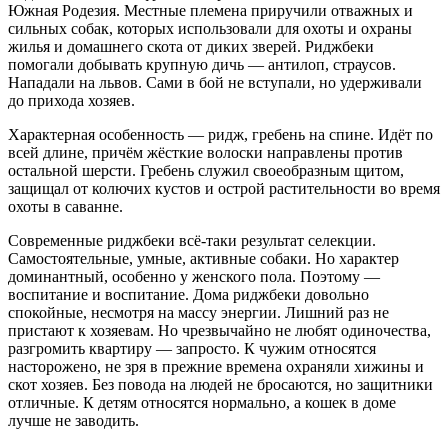
Южная Родезия. Местные племена приручили отважных и
сильных собак, которых использовали для охоты и охраны
жилья и домашнего скота от диких зверей. Риджбеки
помогали добывать крупную дичь — антилоп, страусов.
Нападали на львов. Сами в бой не вступали, но удерживали
до прихода хозяев.
Характерная особенность — ридж, гребень на спине. Идёт по
всей длине, причём жёсткие волоски направлены против
остальной шерсти. Гребень служил своеобразным щитом,
защищал от колючих кустов и острой растительности во время
охоты в саванне.
Современные риджбеки всё-таки результат селекции.
Самостоятельные, умные, активные собаки. Но характер
доминантный, особенно у женского пола. Поэтому —
воспитание и воспитание. Дома риджбеки довольно
спокойные, несмотря на массу энергии. Лишний раз не
пристают к хозяевам. Но чрезвычайно не любят одиночества,
разгромить квартиру — запросто. К чужим относятся
насторожено, не зря в прежние времена охраняли хижины и
скот хозяев. Без повода на людей не бросаются, но защитники
отличные. К детям относятся нормально, а кошек в доме
лучше не заводить.