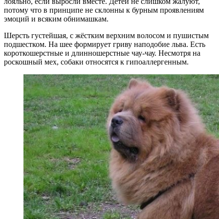
лояльно, если выросли вместе. Детей не слишком жалуют,
потому что в принципе не склонны к бурным проявлениям
эмоций и всяким обнимашкам.
Шерсть густейшая, с жёстким верхним волосом и пушистым
подшестком. На шее формирует гриву наподобие льва. Есть
короткошерстные и длинношерстные чау-чау. Несмотря на
роскошный мех, собаки относятся к гипоаллергенным.