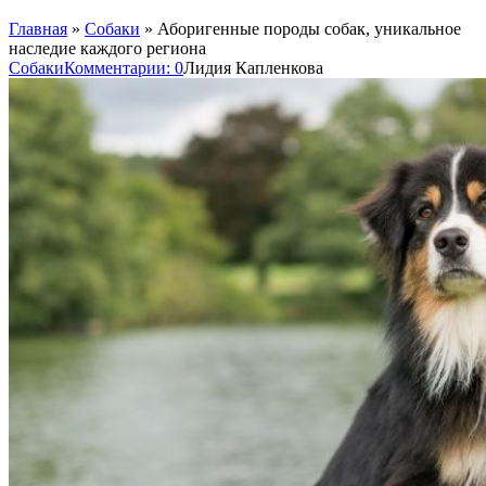
Главная
»
Собаки
»
Аборигенные породы собак, уникальное
наследие каждого региона
Собаки
Комментарии: 0
Лидия Капленкова