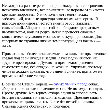
Несмотря на разные регионы происхождения и совершенно
несхожую внешность, все примитивные породы отличаются
крепким здоровьем. У них почти нет генетических
заболеваний, которые присущи заводским категориям. В
природе доминировал естественный отбор, выживал
сильнейший. Аборигенные собаки обладают прекрасным
иммунитетом, болеют редко. Легко переносят сложные
климатические условия местности, откуда произошли. Для
северных не страшны низкие температуры, для южных —
жара.
Примитивные более независимые, чем виды, которые человек
создал под свои нужды и задачи. Хуже подчиняются, их
труднее дрессировать. Думают и принимают решения
самостоятельно, без оглядки на хозяина. Упрямые, поэтому
человек должен доказать, что умнее и сильнее, при этом не
применяя жёсткие методы.
В рейтинге Стенли Корена —
самых умных пород
собак,
аборигенные заняли последние места. Не потому, что глупые.
Просто другие. Критерием отбора служила способность
быстро запоминать и выполнять команды. Древние виды к
приказам не привыкли, тем более без веской причины.
Сначала оценят обстановку и подумают.