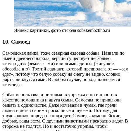
Яндекс картинки, фото отсюда sobakemozhno.ru
10. Самоед
Самоедская лайка, тоже северная ездовая собака. Назвали по
имени древнего народа, версий существует несколько —
«самэ-еднэ» (земля саами) или «само едины» (живущие
обособленно). Третий вариант, который предполагают — «сам
едет», потому что белую собаку на снегу не видно, словно
нарты движутся сами. В любом случае, порода называется
«самоед».
Собак использовали не только в упряжках, но и просто в
качестве помощника и друга семьи. Самоеды не привыкли
бывать в одиночестве. Даже ночевали в чумах, где грели
людей и детей своими роскошными шубами. Потому для
трудоголиков порода не подходит. Самоеды компанейские,
добрые, рады всем. С другими животными прекрасно ладят. В
сторожа не годятся. Но и достаточно упрямы, чтобы