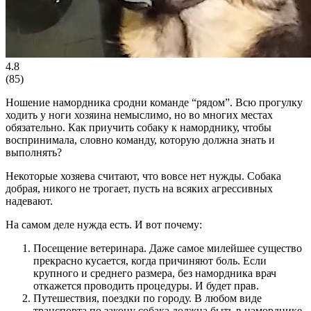
4.8
(
85
)
Ношение намордника сродни команде “рядом”. Всю прогулку
ходить у ноги хозяина немыслимо, но во многих местах
обязательно. Как приучить собаку к наморднику, чтобы
воспринимала, словно команду, которую должна знать и
выполнять?
Некоторые хозяева считают, что вовсе нет нужды. Собака
добрая, никого не трогает, пусть на всяких агрессивных
надевают.
На самом деле нужда есть. И вот почему:
Посещение ветеринара. Даже самое милейшее существо
прекрасно кусается, когда причиняют боль. Если
крупного и среднего размера, без намордника врач
откажется проводить процедуры. И будет прав.
Путешествия, поездки по городу. В любом виде
транспорта по закону собака должна быть в наморднике.