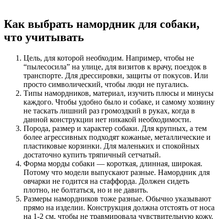
Как выбрать намордник для собаки,
что учитывать
Цель, для которой необходим. Например, чтобы не
“пылесосила” на улице, для визитов к врачу, поездок в
транспорте. Для дрессировки, защиты от покусов. Или
просто символический, чтобы люди не пугались.
Типы намордников, материал, изучить плюсы и минусы
каждого. Чтобы удобно было и собаке, и самому хозяину
не таскать лишний раз громоздкий в руках, когда в
данной конструкции нет никакой необходимости.
Порода, размер и характер собаки. Для крупных, а тем
более агрессивных подходят кожаные, металлические и
пластиковые корзинки. Для маленьких и спокойных
достаточно купить тряпичный сетчатый.
Форма морды собаки — короткая, длинная, широкая.
Потому что модели выпускают разные. Намордник для
овчарки не годится на стаффорда. Должен сидеть
плотно, не болтаться, но и не давить.
Размеры намордников тоже разные. Обычно указывают
прямо на изделии. Конструкция должна отстоять от носа
на 1-2 см, чтобы не травмировала чувствительную кожу.