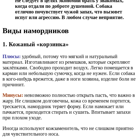
Не следует в целях экономии брать у знакомых,
когда отдали по доброте душевной. Собака
отлично почувствует чужой запах, что вызовет
испуг или агрессию. В любом случае неприятие.
Виды намордников
1. Кожаный «корзинка»
Плюсы:
удобный, потому что мягкий и натуральный
материал. Изготавливают из ремешков, которые скрепляют
заклёпками. Свободно проходит воздух. Легко помещается в
карман или небольшую сумочку, когда не нужен.
Если собака
в кого-нибудь врежется, даже в ноги хозяина, изделие боли не
причинит.
Минусы:
невозможно полностью открыть пасть, что важно в
жару. Не слишком долговечны, кожа со временем портится,
трескается, намордник теряет форму. Если намокает или
пачкается, приходится стирать и сушить. Впитывает запахи
при плохом уходе.
Иногда используют кожзаменитель, что не слишком приятно
для чувствительного носа.